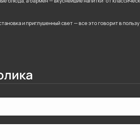
е блюда, а бармен — вкуснейшие напитки: от классичес
тановка и приглушенный свет — все это говорит в пользу
олика