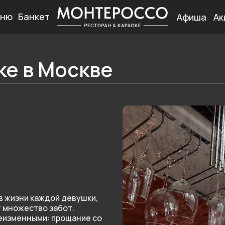
ню
Банкет
Афиша
Ак
ке в Москве
в жизни каждой девушки,
т множество забот.
еизменными: прощание со