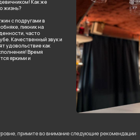
евичником! Как же
сю жизнь?
жин с подругами в
обняке, пикник на
ыденности, часто
убе. Качественный звук и
ят удовольствие как
сполнения! Время
тся яркими и
уровне, примите во внимание следующие рекомендации: