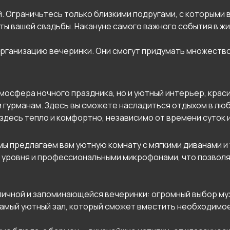
. Ограничьтесь только близкими подругами, с которыми в
ты вашей свадьбы. Накануне самого важного события в ж
организацию вечеринки. Они смогут придумать множеств
тмосфера ночного праздника, но и уютный интерьер, кра
 гурманам. Здесь вы сможете насладиться отдыхом в любое
 здесь тепло и комфортно, независимо от времени суток и
мы предлагаем вам уютную комнату с мягкими диванами и
 уровня и профессиональными микрофонами, что позвол
личной и запоминающейся вечеринки: огромный выбор муз
амый уютный зал, который сможет вместить необходимое