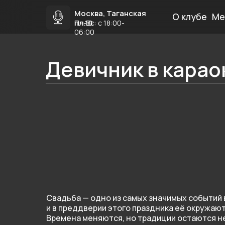
Москва, Таганская
О клубе
Ме
пл.10
Пн-Вс: с 18:00-
06:00
Девичник в карао
кты
Свадьба — одно из самых значимых событий 
и в преддверии этого праздника её окружаю
Времена меняются, но традиции остаются н