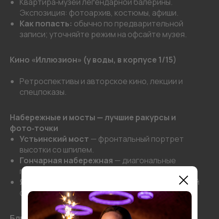
Квартира‑музей легендарной балерины.
Экспозиция: фотоархив, костюмы, афиши.
Как попасть:
обычно по предварительной
записи; уточняйте режим на офсайте музея.
Кино «Иллюзион» (у воды, в корпусе 1/15)
Ретроспективы и авторское кино, лекции и
спецпоказы.
Набережные и мосты — лучшие ракурсы и
фото‑точки
Устьинский мост
— фронтальный портрет
высотки со шпилем.
Гончарная набережная
— диагональные
перспективы с отражениями.
Яузская набережная
— вид на устье и боковой
фасад.
Ближайшие точки притяжения