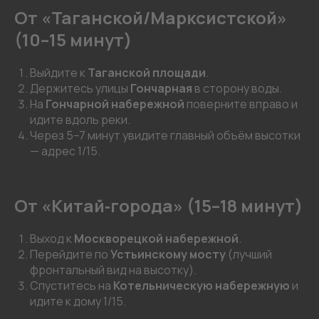
От «Таганской/Марксистской»
(10–15 минут)
Выйдите к
Таганской площади
.
Держитесь улицы
Гончарная
в сторону воды.
На
Гончарной набережной
поверните вправо и
идите вдоль реки.
Через 5–7 минут увидите главный объём высотки
— адрес 1/15.
От «Китай‑города» (15–18 минут)
Выход к
Москворецкой набережной
.
Перейдите по
Устьинскому мосту
(лучший
фронтальный вид на высотку).
Спуститесь на
Котельническую набережную
и
идите к дому 1/15.