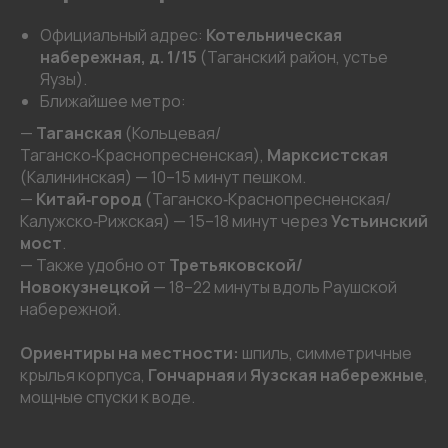
Официальный адрес:
Котельническая
набережная, д. 1/15
(Таганский район, устье
Яузы).
Ближайшее метро:
—
Таганская
(Кольцевая/
Таганско‑Краснопресненская),
Марксистская
(Калининская) — 10–15 минут пешком.
—
Китай‑город
(Таганско‑Краснопресненская/
Калужско‑Рижская) — 15–18 минут через
Устьинский
мост
.
— Также удобно от
Третьяковской/
Новокузнецкой
— 18–22 минуты вдоль Раушской
набережной.
Ориентиры на местности:
шпиль, симметричные
крылья корпуса,
Гончарная
и
Яузская набережные
,
мощные спуски к воде.