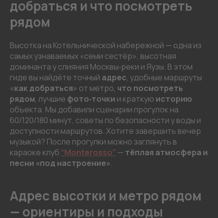
добраться и что посмотреть
рядом
Высотка на Котельнической набережной — одна из
самых узнаваемых «семи сестёр», высотная
доминанта у слияния Москвы‑реки и Яузы. В этом
гиде вы найдёте точный
адрес
, удобные маршруты
«
как добраться
» от метро,
что посмотреть
рядом
, лучшие
фото‑точки
и краткую
историю
объекта. Мы добавили сценарии прогулок на
60/120/180 минут, советы по безопасности у воды и
доступности маршрутов. Хотите завершить вечер
музыкой? После прогулки можно заглянуть в
караоке клуб
“Monterosso”
—
тёплая атмосфера и
песни «под настроение»
.
Адрес высотки и метро рядом
— ориентиры и подходы