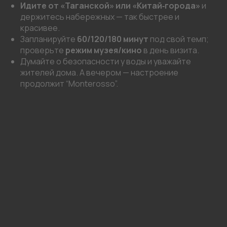
Идите от «Таганской» или «Китай‑города»
и
держитесь набережных — так быстрее и
красивее.
Запланируйте
60/120/180 минут
под свой темп;
проверьте
режим музея/кино
в день визита.
Думайте о безопасности у воды и уважайте
жителей дома. А вечером — настроение
продолжит “Monterosso”.