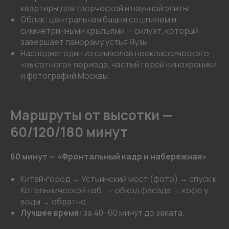
квартиры для творческой и научной элиты.
Облик: центральная башня со шпилем и
симметричными крыльями — силуэт, который
завершает панораму устья Яузы.
Наследие: один из символов неоклассического
«высотного» периода, частый герой кинохроники
и фотографий Москвы.
Маршруты от высотки —
60/120/180 минут
60 минут — «Фронтальный кадр и набережная»
Китай‑город → Устьинский мост (фото) → спуск к
Котельнической наб. → обход фасада → кофе у
воды → обратно.
Лучшее время:
за 40–60 минут до заката.