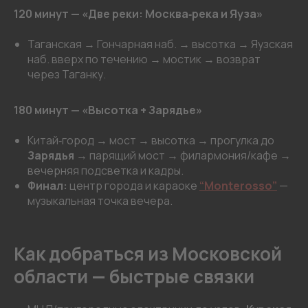
120 минут — «Две реки: Москва‑река и Яуза»
Таганская → Гончарная наб. → высотка → Яузская
наб. вверх по течению → мостик → возврат
через Таганку.
180 минут — «Высотка + Зарядье»
Китай‑город → мост → высотка → прогулка до
Зарядья
→ парящий мост → филармония/кафе →
вечерняя подсветка и кадры.
Финал:
центр города и караоке
“Monterosso”
—
музыкальная точка вечера.
Как добраться из Московской
области — быстрые связки