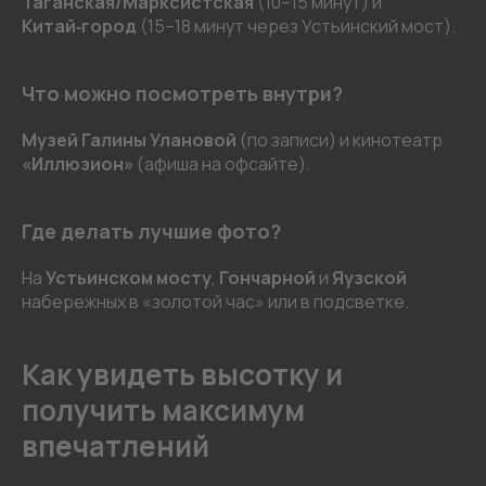
Таганская/Марксистская
(10–15 минут) и
Китай‑город
(15–18 минут через Устьинский мост).
Что можно посмотреть внутри?
Музей Галины Улановой
(по записи) и кинотеатр
«Иллюзион»
(афиша на офсайте).
Где делать лучшие фото?
На
Устьинском мосту
,
Гончарной
и
Яузской
набережных в «золотой час» или в подсветке.
Как увидеть высотку и
получить максимум
впечатлений