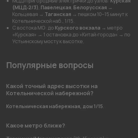
МЦД/пригородные электрички до узлов:
Курская
(МЦД‑2/3)
,
Павелецкая
,
Белорусская
→
Кольцевая →
Таганская
→ пешком 10–15 минут к
Котельнической наб., 1/15.
С востока МО: до
Курского вокзала
→ метро
«Курская» → 1 остановка до «Китай‑города» → по
Устьинскому мосту к высотке.
Популярные вопросы
Какой точный адрес высотки на
Котельнической набережной?
Котельническая набережная, дом 1/15
.
Какое метро ближе?