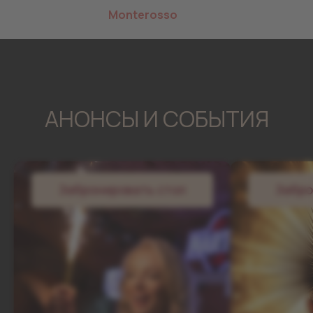
в Караоке-баре
«
Monterosso
»
. Счастливого
Нового года!
АНОНСЫ И СОБЫТИЯ
Забронировать стол
Забро