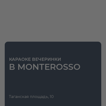
каникулами. Пока родители в Париже, Кевин
наслаждается свободой, но вскоре сталкивается с
двумя неуклюжими грабителями. Изобретательные
ловушки и детская смекалка делают фильм вечным
хитом праздничного сезона. Картина сочетает
юмор, приключения и тёплую тему семейных
ценностей.
КАРАОКЕ ВЕЧЕРИНКИ
В MONTEROSSO
Таганская площадь, 10