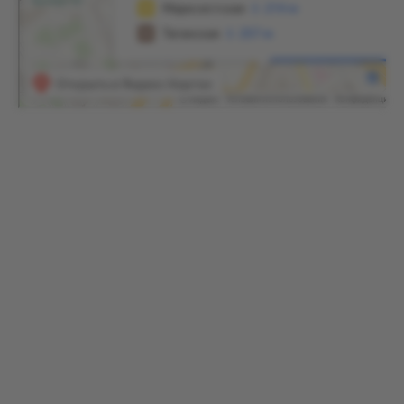
Основные залы дома
Кабинет Льва Толстого
— стол, где писатель
работал, личные вещи, рукописи.
Гостиная
— рояль, семейные портреты, мебель
эпохи.
Детские комнаты
— игрушки, книги, атмосфера
большого семейства (у Толстых было 13 детей).
Комната Софьи Андреевны
— её рабочий
уголок, где она переписывала рукописи мужа.
Сад и территория
Парк с вековыми деревьями — любимое место
Толстого для прогулок. Здесь можно почувствовать
тишину старой Москвы. Летом сад особенно красив,