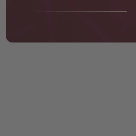
Музей Льва Толстого в Москве:
гид по усадьбе в Хамовниках
2026
Музей Льва Толстого в Москве — это в первую
очередь мемориальная усадьба в Хамовниках, где
писатель жил с семьёй зимой с 1882 по 1901 год.
Здесь сохранилась подлинная атмосфера конца XIX
века, личные вещи Толстого и место, где
создавались многие произведения. В гиде
расскажем про актуальные цены билетов и режим
работы музея в 2026 году, как удобно добраться на
метро и что стоит посмотреть в экспозиции. Если