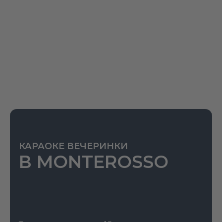
Государственного музея Л.Н. Толстого с более чем
5000 подлинных экспонатов.
Что посмотреть в музее Льва
Толстого: экспозиция и
ключевые залы
Экспозиция музея-усадьбы в Хамовниках
воссоздаёт быт семьи Толстых 1890-х годов.
Осмотр занимает
1–2 часа
, в зависимости от темпа.
КАРАОКЕ ВЕЧЕРИНКИ
В MONTEROSSO