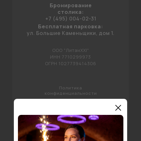
Бронирование
столика:
+7 (495) 004-02-31
Бесплатная парковка:
ул. Большие Каменьщики, дом 1.
ООО "ЛитанXXI"
ИНН 7710299973
ОГРН 1027739414306
Политика
конфиденциальности
* Продукты Meta запрещены на территории
Российской Федерации.
*Контент предназначен для лиц старше 18
лет.