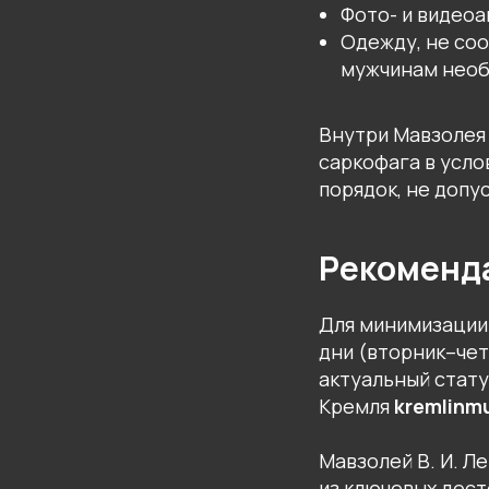
Фото- и видеоа
Одежду, не со
мужчинам необ
Внутри Мавзолея
саркофага в усло
порядок, не допу
Рекоменд
Для минимизации
дни (вторник–чет
актуальный стату
Кремля
kremlinm
Мавзолей В. И. 
из ключевых дос