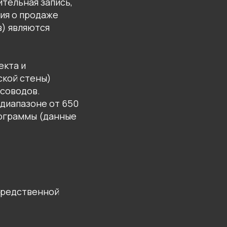
ительная запись,
ия о продаже
в) являются
екта и
ской стены)
соводов.
 диапазоне от 650
рограммы (данные
осредственной