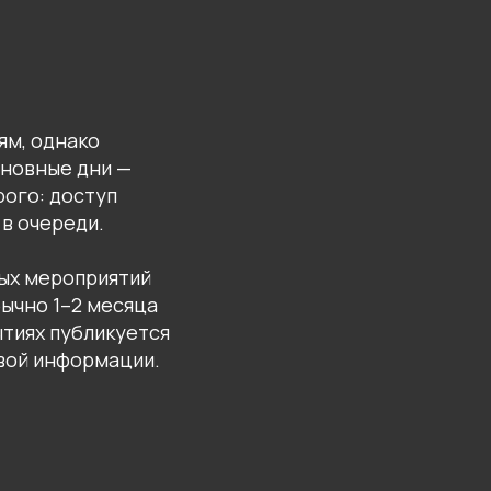
ям, однако
новные дни —
рого: доступ
 в очереди.
ных мероприятий
бычно 1–2 месяца
ытиях публикуется
вой информации.