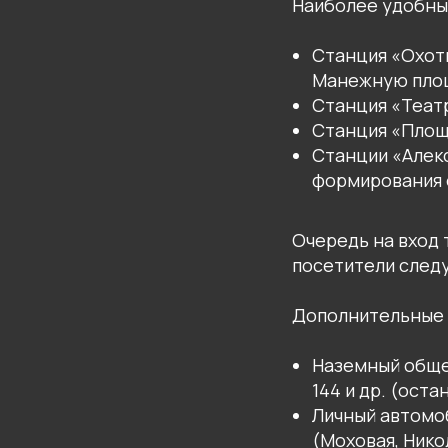
Наиболее удобны
Станция «Охотн
Манежную пло
Станция «Театр
Станция «Площ
Станции «Алекс
формирования 
Очередь на вход
посетители следу
Дополнительные 
Наземный общес
144 и др. (ост
Личный автомо
(Моховая, Нико