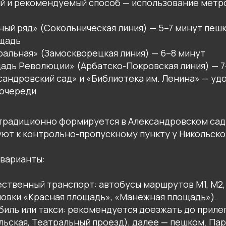
й и рекомендуемый способ — использование метр
ый ряд» (Сокольническая линия) — 5–7 минут пеш
щадь
альная» (Замоскворецкая линия) — 6–8 минут
адь Революции» (Арбатско-Покровская линия) — 7
андровский сад» и «Библиотека им. Ленина» — уд
очереди
 традиционно формируется в Александровском сад
ют к контрольно-пропускному пункту у Никольско
варианты:
твенный транспорт: автобусы маршрутов М1, М2, М3
ановки «Красная площадь», «Манежная площадь»).
биль или такси: рекомендуется доезжать до прил
льская, Театральный проезд), далее — пешком. Пар