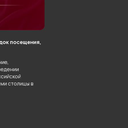
ядок посещения,
ние,
ведении
ссийской
ями столицы в