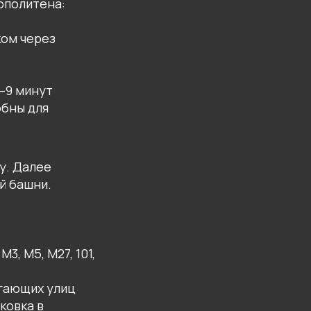
ополитена:
ком через
–9 минут
обны для
у. Далее
й башни.
, М5, М27, 101,
егающих улиц
ковка в