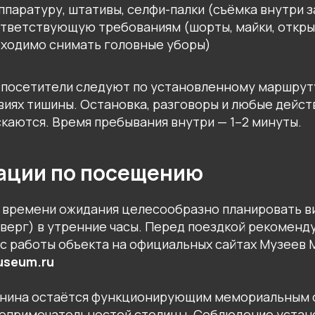
ппаратуру, штативы, селфи-палки (съёмка внутри 
ответствующую требованиям (шорты, майки, откры
ходимо снимать головные уборы)
 посетители следуют по установленному маршрут
виях тишины. Остановка, разговоры и любые дейс
скаются. Время пребывания внутри — 1–2 минуты.
ации по посещению
 времени ожидания целесообразно планировать ви
верг) в утренние часы. Перед поездкой рекоменд
с работы объекта на официальных сайтах Музеев 
useum.ru
Ленина остаётся функционирующим мемориальным 
топримечательностей столицы. Соблюдение устан