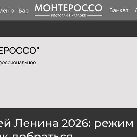
Банкет
Меню
Бар
ТЕРОССО"
офессиональное
й Ленина 2026: режим 
ак добраться