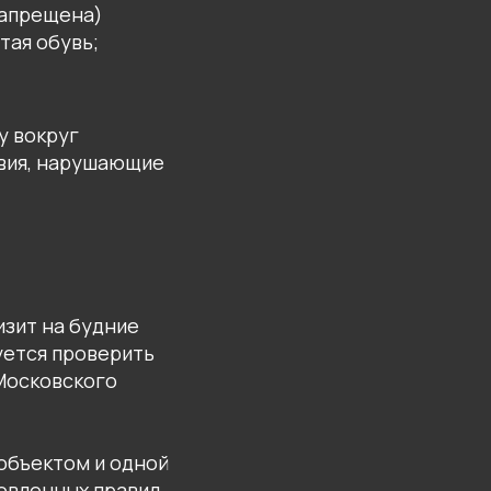
запрещена)
тая обувь;
у вокруг
твия, нарушающие
зит на будние
уется проверить
Московского
объектом и одной
овленных правил