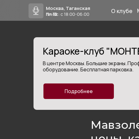
Москва, Таганская
О клубе
пл.10
Пн-Вс: с 18:00-06:00
Караоке-клуб "МОН
В центре Москвы. Большие экраны. Пр
оборудование. Бесплатная парковка.
Подробнее
кты
Мавзоле
цены, к