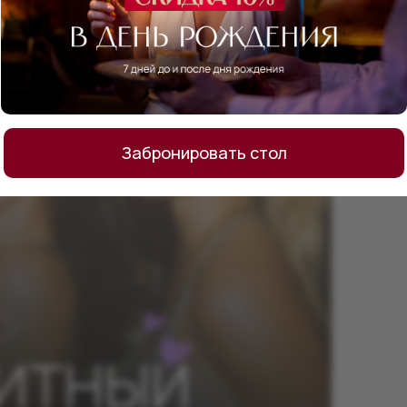
Забронировать стол