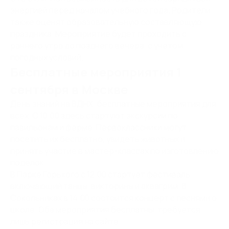
энергией перед началом учебного года. Родители
также оценят образовательную составляющую
праздника. Мероприятие будет проходить с
раннего утра до позднего вечера, с учетом
погодных условий.
Бесплатные мероприятия 1
сентября в Москве
День знаний на ВДНХ: бесплатные мероприятия для
всех. С 10:00 здесь стартуют экскурсии по
павильонам и ферме. Первоклассники могут
посетить их бесплатно, увидеть животных и
принять участие в мастер-классах по изготовлению
поделок.
В Парке Горького с 12:00 стартует фестиваль,
включающий танцы, викторины и аквагрим. В
Сокольниках в 14:00 состоится концерт с песнями о
школе. Оба мероприятия бесплатны, требуется
лишь регистрация на сайте.