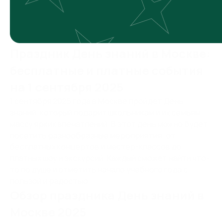
Праздник День знаний в Москве:
бесплатные и платные события
на 1 сентября 2025
1 сентября 2025 года в Москве пройдёт День
знаний, который подарит школьникам и их семьям
массу ярких впечатлений. В этот день можно будет
посетить разнообразные мероприятия: от
бесплатных концертов и мастер-классов до
платных шоу и экскурсий. Каждый сможет найти что-
то по душе и отметить начало учебного года с
пользой и радостью.
Обзор праздника День знаний в
Москве 2025