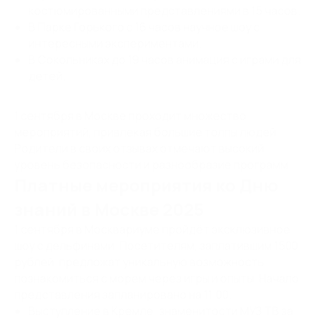
костюмированными представлениями в 15 часов.
В Парке Горького с 16 часов научное шоу с
интересными экспериментами.
В Сокольниках до 19 часов анимация с играми для
детей.
1 сентября в Москве проходит множество
мероприятий, привлекая большие толпы людей.
Родители в своих отзывах отмечают высокий
уровень безопасности и разнообразие программ.
Платные мероприятия ко Дню
знаний в Москве 2025
1 сентября в Москвариуме пройдёт эксклюзивное
шоу с дельфинами. Посетителям, заплатившим 1500
рублей, предложат уникальную возможность
познакомиться с морем через игры и опыты. Начало
представления запланировано на 11:00.
Выступление в Кремле: знаменитости МУЗ ТВ за