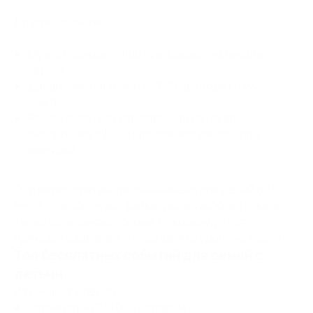
Другие события:
Музей Победы с 11:00 приглашает на лекции о
героях.
Дарвиновский музей с 13:00 проводит научные
опыты.
Российская государственная детская
библиотека с 10:00 предлагает квесты для
малышей.
Эти мероприятия предназначены для детей от 5
лет и способствуют развитию их любопытства, а
также объединяют семьи. Рекомендуется
приходить заранее, чтобы занять удобные места.
Топ бесплатных событий для семей с
детьми
Из лучших выделим:
Карнавал на ВДНХ, с парадом и