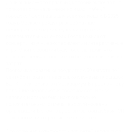
День знаний — это праздник, который включает не
только школьные линейки, но и масштабный
городской фестиваль для всех желающих. В 2025
году в Москве пройдут разнообразные
мероприятия в парках, музеях и торгово-
развлекательных центрах. Гостей ожидают
концерты, научные эксперименты и интерактивные
игры. Многие события будут бесплатными, что
позволит семьям посетить их без дополнительных
затрат.
Программа праздника продлится с 30 августа по 1
сентября и охватит несколько ключевых площадок:
ВДНХ, Парк Горького и Москвариум. В прошлом году
подобные мероприятия посетили сотни тысяч
человек, и отзывы были исключительно
положительными, отмечая высокий уровень
организации. В этом году организаторы добавят VR-
технологии и интерактивные элементы.
Это отличная возможность для детей зарядиться