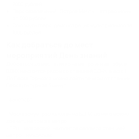
2000 рублей.
Парк развлечений "Остров Мечты": аттракционы
от 500 рублей.
Союзмультпарк: демонстрация мультфильмов за
1000 рублей.
Как добраться до мест
мероприятий День знаний
Добраться до места легко на метро или автобусе.
ВДНХ находится рядом со станцией ВДНХ, выход 1.
До Парка Горького можно дойти пешком от станции
Парк Культуры за 5 минут.
Транспорт:
- Москвариум: расположен на ВДНХ, до него можно
доехать на том же метро.
- ТРЦ Щёлковский: находится рядом со станцией
метро Щёлковская.