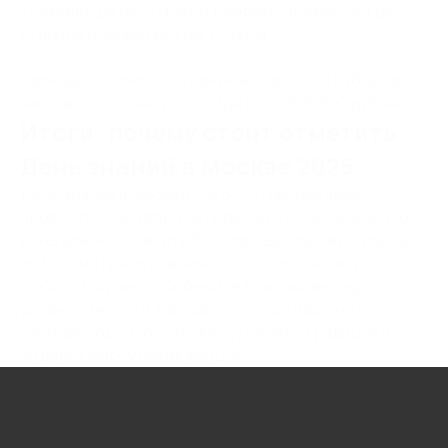
- Кремль: до него можно добраться на метро до
станции Библиотека им. Ленина.
Парковки: стоимость начинается от 100 рублей в
час. Такси от центра обойдётся в 300-500 рублей.
Итоги: почему стоит отметить
День знаний в Москве 2025
День знаний в Москве 2025 — отличный шанс
провести 1 сентября интересно и с пользой. В этот
день можно посетить бесплатные мастер-классы
или посмотреть платные шоу, подходящие для
любого бюджета. Соберите близких, выберите
удобное место и зарядитесь позитивом на весь
учебный год. Это поможет укрепить традиции и
подарит массу ярких эмоций!