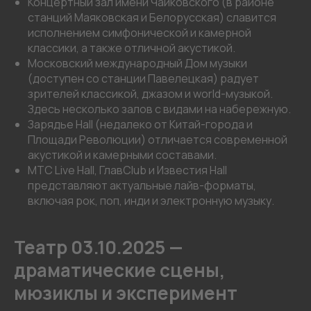
Концертный зал имени Чайковского (в районе
станций Маяковская и Белорусская) славится
исполнением симфонической и камерной
классики, а также отличной акустикой.
Московский международный Дом музыки
(доступен со станции Павелецкая) радует
зрителей классикой, джазом и world-музыкой.
Здесь несколько залов с видами на набережную.
Зарядье Hall (недалеко от Китай-города и
Площади Революции) отличается современной
акустикой и камерными составами.
МТС Live Hall, ГлавClub и Известия Hall
представляют актуальные лайв-форматы,
включая рок, поп, инди и электронную музыку.
Театр 03.10.2025 —
драматические сцены,
мюзиклы и эксперимент