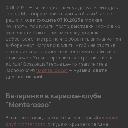
03.10.2025 — пятница, идеальный день для выхода в
город. Мы собрали ориентиры, чтобы вы быстро
решили,
куда сходить 03.10.2025 в Москве
:
концерты, фестивали, театр,
выставки
и семейные
активности. Ниже — лучшие площадки, как
добраться от метро, на что обратить внимание при
выборе мест, когда приходить, чтобы не стоять в
очередях, и как совместить несколько событий в
один вечер. Хотите продлить настроение после
афиши? Возвращайтесь в центр и загляните в
караоке клуб
“Monterosso”
—
музыка, свет и
дружеский вайб
.
Вечеринки в караоке-клубе
"Monterosso"
В центре столицы находится просторный
караоке-
клуб Monterosso
, откуда открывается вид на