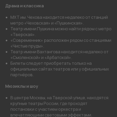
Драма и классика
МХТ им. Чехова находится недалеко от станций
метро «Чеховская» и «Пушкинская».
Театр имени Пушкина можно найти рядом с метро
«Тверская».
«Современник» расположен рядом со станциями
«Чистые пруды».
Театр имени Вахтангова находится недалеко от
«Смоленской» и «Арбатской».
Билеты следует приобретать только на
официальных сайтах театров или у официальных
партнёров.
Мюзиклы и шоу
В центре Москвы, на Тверской улице, находятся
крупные театры России, где проходят
постановки с участием оркестра и
впечатляющими световыми эффектами.