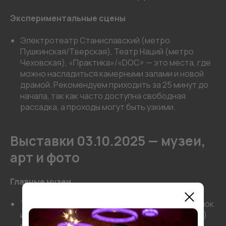
Экспериментальные сцены
Электротеатр Станиславский (метро
Пушкинская/Тверская), Театр Наций (метро
Чеховская), «Практика»/«DOC» — это места, где
можно насладиться камерными залами и новой
драмой. Рекомендуем приходить за 25 минут до
начала, так как часто доступна свободная
рассадка, а проходы могут быть узкими.
Выставки 03.10.2025 — музеи,
арт и фото
Главные музеи
Третьяковская галерея (Лаврушинский переулок
и Крымский Вал) и Пушкинский музей (Волхонка)
предлагают как постоянные коллекции, так и