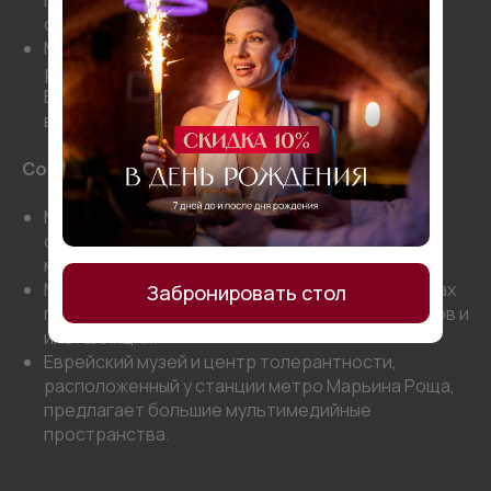
сезонные выставки.
Музей Москвы (Зубовский бульвар) и Музей
русского импрессионизма (станция метро
Белорусская) организуют тематические
выставки, посвящённые осени.
Современное искусство и фото
Мультимедиа Арт Музей на Остоженке
специализируется на фотопроектах и
мультимедиа.
ММОМА на Петровке и Ермолаевском переулках
Забронировать стол
представляет работы современных художников и
инсталляции.
Еврейский музей и центр толерантности,
расположенный у станции метро Марьина Роща,
предлагает большие мультимедийные
пространства.