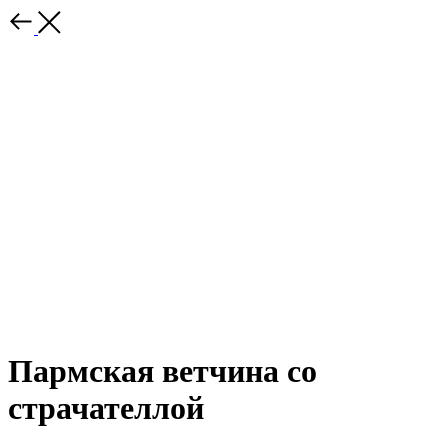
Пармская ветчина со
страчателлой